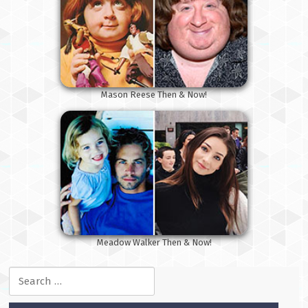
Mason Reese Then & Now!
Meadow Walker Then & Now!
Search for: