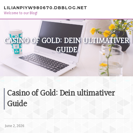
Skip to content
LILIANPIYW980670.DBBLOG.NET
Welcome to our Blog!
CASINO OF GOLD: DEIN ULTIMATIVER
GUIDE
Casino of Gold: Dein ultimativer
Guide
June 2, 2026