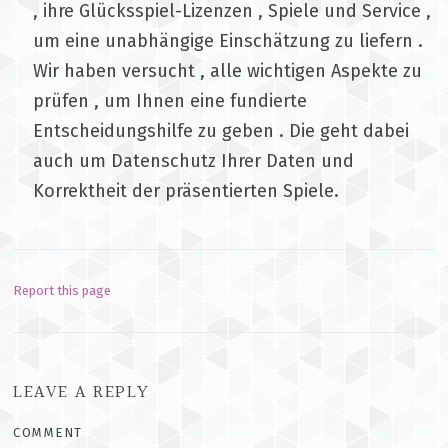
, ihre Glücksspiel-Lizenzen , Spiele und Service ,
um eine unabhängige Einschätzung zu liefern .
Wir haben versucht , alle wichtigen Aspekte zu
prüfen , um Ihnen eine fundierte
Entscheidungshilfe zu geben . Die geht dabei
auch um Datenschutz Ihrer Daten und
Korrektheit der präsentierten Spiele.
Report this page
LEAVE A REPLY
COMMENT