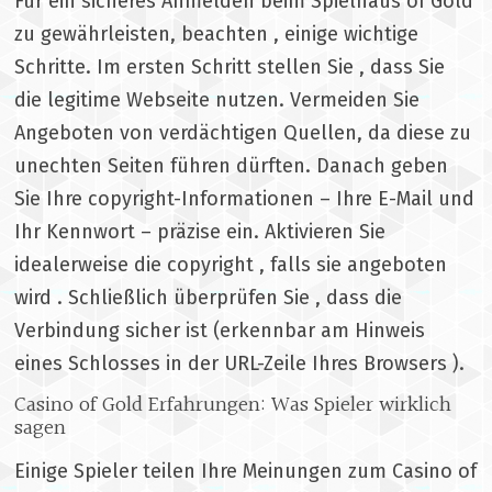
Für ein sicheres Anmelden beim Spielhaus of Gold
zu gewährleisten, beachten , einige wichtige
Schritte. Im ersten Schritt stellen Sie , dass Sie
die legitime Webseite nutzen. Vermeiden Sie
Angeboten von verdächtigen Quellen, da diese zu
unechten Seiten führen dürften. Danach geben
Sie Ihre copyright-Informationen – Ihre E-Mail und
Ihr Kennwort – präzise ein. Aktivieren Sie
idealerweise die copyright , falls sie angeboten
wird . Schließlich überprüfen Sie , dass die
Verbindung sicher ist (erkennbar am Hinweis
eines Schlosses in der URL-Zeile Ihres Browsers ).
Casino of Gold Erfahrungen: Was Spieler wirklich
sagen
Einige Spieler teilen Ihre Meinungen zum Casino of